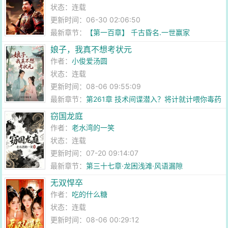
状态：连载
更新时间：06-30 02:06:50
最新章节：
【第一百章】 千古昏名.一世赢家
娘子，我真不想考状元
作者：
小俊爱汤圆
状态：连载
更新时间：08-06 09:55:09
最新章节：
第261章 技术间谍潜入？将计就计喂你毒药
窃国龙庭
作者：
老水湾的一笑
状态：连载
更新时间：07-20 09:14:07
最新章节：
第三十七章·龙困浅滩·风语漏隙
无双悍卒
作者：
吃的什么糖
状态：连载
更新时间：08-06 00:29:12