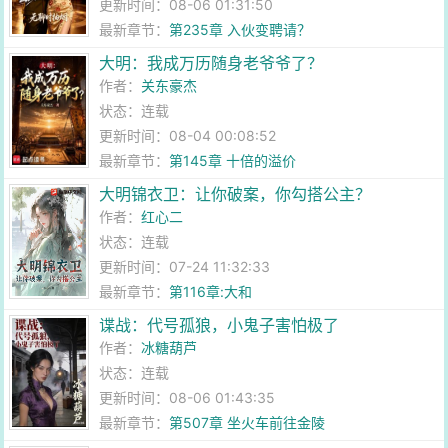
更新时间：08-06 01:31:50
最新章节：
第235章 入伙变聘请？
大明：我成万历随身老爷爷了？
作者：
关东豪杰
状态：连载
更新时间：08-04 00:08:52
最新章节：
第145章 十倍的溢价
大明锦衣卫：让你破案，你勾搭公主？
作者：
红心二
状态：连载
更新时间：07-24 11:32:33
最新章节：
第116章:大和
谍战：代号孤狼，小鬼子害怕极了
作者：
冰糖葫芦
状态：连载
更新时间：08-06 01:43:35
最新章节：
第507章 坐火车前往金陵