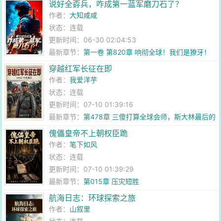
说好全孬兵，咋成第一蓝军磨刀石了？
作者：
大知咸咸
状态：连载
更新时间：06-30 02:04:53
最新章节：
第一卷 第820章 响彻全球！我们是獠牙！
穿越红军长征在即
作者：
我爱洋芋
状态：连载
更新时间：07-10 01:39:16
最新章节：
第478章 三傻打算全球会师，斯大林最后的
底牌！
傀儡皇帝不上朝权臣跪
作者：
笔下如风
状态：连载
更新时间：07-10 01:39:29
最新章节：
第015章 压灾短胜
航海日志：环球探索之旅
作者：
山叙里