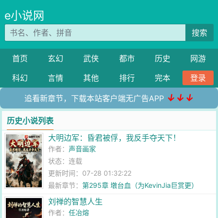
e小说网
搜索
首页
玄幻
武侠
都市
历史
网游
科幻
言情
其他
排行
完本
登录
↓↓↓
追看新章节，下载本站客户端无广告APP
历史小说列表
大明边军：昏君被俘，我反手夺天下！
作者：
声音画家
状态：连载
更新时间：07-28 01:32:22
最新章节：
第295章 墩台血（为KevinJia巨赏更）
刘禅的智慧人生
作者：
任冶熔