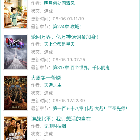
作者：
明月何处问清风
状态：连载
更新时间：08-06 01:11:19
最新章节：
第274章 攻城！
轮回万界，亿万神话词条加身！
作者：
天上全都是星天
状态：连载
更新时间：08-05 19:07:25
最新章节：
第317章 百个世界，千亿阴鬼
大周第一赘婿
作者：
天选之主
状态：连载
更新时间：08-05 12:22:39
最新章节：
第一百五十八章 伟哉!大哉！至圣先师！
谍战北平：我只想活的自在
作者：
无聊时抽烟
状态：连载