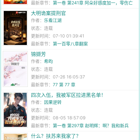
最新章节：
第一卷 第241章 阿朵好感度加一，零伤亡
退敌八万！
大明诡案提刑官
作者：
乐看江湖
状态：连载
更新时间：07-10 01:39:41
最新章节：
第一百零八章翻案
锦撷芳
作者：
希昀
状态：连载
更新时间：07-26 16:05:37
最新章节：
77 第 77 章
四次入伍，我被军区拉进黑名单！
作者：
因果逆转
状态：连载
更新时间：08-05 18:57:09
最新章节：
第一卷 第297章 赵明辉：啊？我和新兵
pk？
什么？扶苏来我家了？