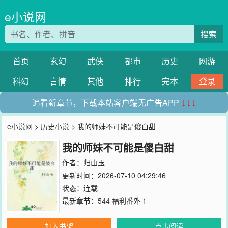
e小说网
搜索
首页
玄幻
武侠
都市
历史
网游
科幻
言情
其他
排行
完本
登录
追看新章节，下载本站客户端无广告APP
↓↓↓
e小说网
>
历史小说
> 我的师妹不可能是傻白甜
我的师妹不可能是傻白甜
作者：
归山玉
更新时间：2026-07-10 04:29:46
状态：连载
最新章节：
544 福利番外 1
加入书架
点击阅读