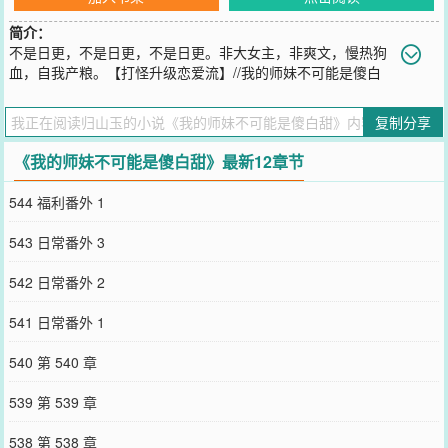
简介：
不是日更，不是日更，不是日更。非大女主，非爽文，慢热狗
血，自我产粮。【打怪升级恋爱流】//我的师妹不可能是傻白
甜//-非大女主！！！非爽文！！！慢热狗血！！！自我产粮！！！-梅
良玉：小师妹整日与一帮极品恶人同行，虽然笑起来明媚可爱说话又
复制分享
软，但应该有点东西，不可能是恶人圈里的傻白甜。-六百年前玄古大
陆星辰碎裂昭告天下：有五位灭世之人将为大陆带来异火，将所有生
《我的师妹不可能是傻白甜》最新12章节
灵焚烧殆尽，请务必找出这五位灭世者，拯救玄古大陆无数生灵。开
局穿成灭世五人之一的虞岁，看着自己还是婴儿时期的小拳头落泪：
544 福利番外 1
喂喂，让我1V全世界这种剧情是不是有哪里不对劲啊？=A=①非大女
主！！！非爽文！！！慢热狗血！！！自我产粮！！！②打怪升级恋
543 日常番外 3
爱流/篇幅长所以说含男主量高（男主是师兄梅良玉）/有回忆杀③我流
玄幻/描写会白话，介意的宝不要勉强自己④白切黑女主【应该是】
542 日常番外 2
您要是觉得《
我的师妹不可能是傻白甜
》还不错的话请不要忘记向您
QQ群和微博微信里的朋友推荐哦！
541 日常番外 1
540 第 540 章
539 第 539 章
538 第 538 章