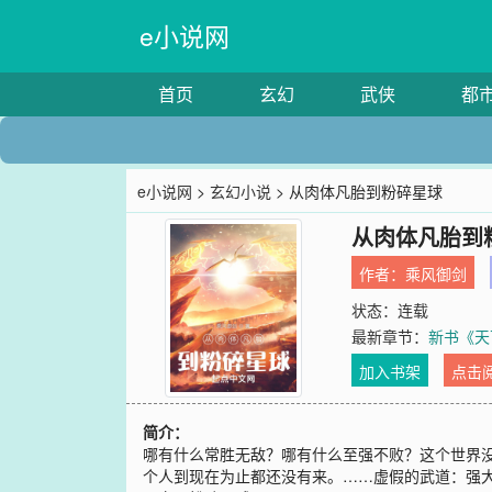
e小说网
首页
玄幻
武侠
都
e小说网
>
玄幻小说
> 从肉体凡胎到粉碎星球
从肉体凡胎到
作者：
乘风御剑
状态：连载
最新章节：
新书《天
加入书架
点击
简介：
哪有什么常胜无敌？哪有什么至强不败？这个世界
个人到现在为止都还没有来。……虚假的武道：强