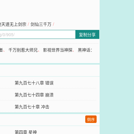
煌天道无上剑宗
/
剑仙三千万
/
复制分享
者
、
千万别惹大师兄
、
影视世界当神探
、
黑神话：
第九百七十八章 错误
第九百七十四章 崩溃
第九百七十章 冲击
倒序
第四章 星神