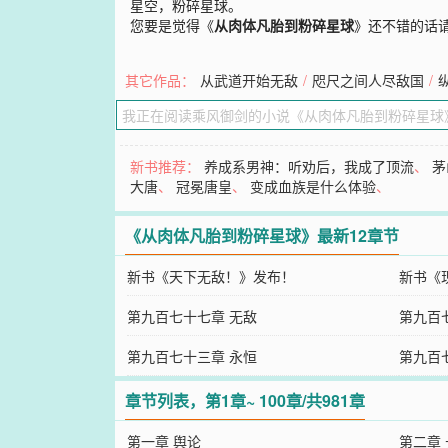
星空，粉碎星球。
您要是觉得《
从肉体凡胎到粉碎星球
》还不错的话
其它作品：
从武道开始无敌
/
咫尺之间人尽敌国
/
新书推荐：
养成系男神：听劝后，我成了顶流
、
茅
大唐
、
冠冕唐皇
、
变成血族是什么体验
、
《从肉体凡胎到粉碎星球》最新12章节
新书《天下无敌！》发布！
新书《
第九百七十七章 无敌
第九百
第九百七十三章 永恒
第九百
章节列表，第1章~ 100章/共981章
第一章 舆论
第二章