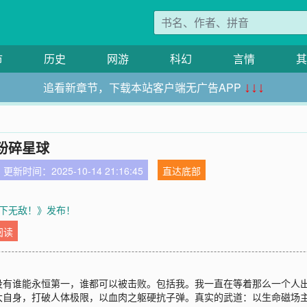
市
历史
网游
科幻
言情
其
追看新章节，下载本站客户端无广告APP
↓↓↓
粉碎星球
更新时间：2025-10-14 21:16:45
直达底部
下无敌！》发布！
阅读
没有谁能永恒第一，谁都可以被击败。包括我。我一直在等着那么一个人
大自身，打破人体极限，以血肉之躯硬抗子弹。真实的武道：以生命磁场