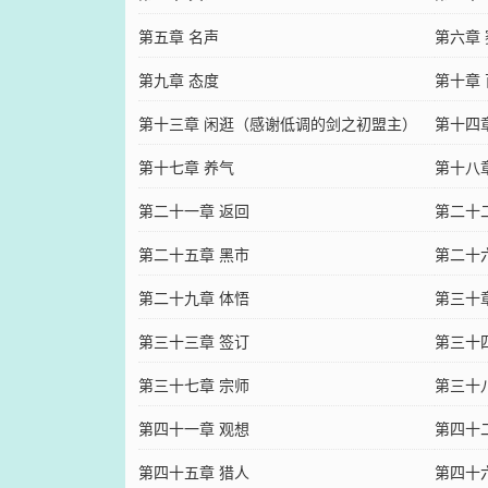
第五章 名声
第六章
第九章 态度
第十章
第十三章 闲逛（感谢低调的剑之初盟主）
第十四
第十七章 养气
第十八
第二十一章 返回
第二十
第二十五章 黑市
第二十
第二十九章 体悟
第三十
第三十三章 签订
第三十
第三十七章 宗师
第三十
第四十一章 观想
第四十
第四十五章 猎人
第四十