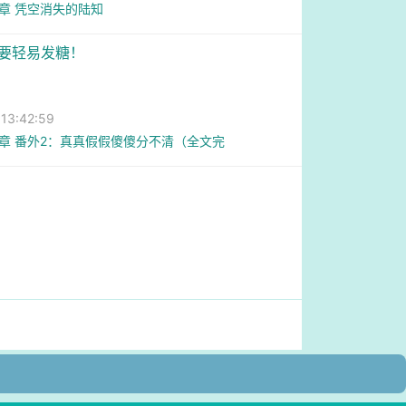
5章 凭空消失的陆知
不要轻易发糖！
3:42:59
1章 番外2：真真假假傻傻分不清（全文完