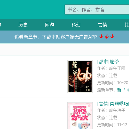
市
历史
网游
科幻
言情
其
↓↓↓
追看新章节，下载本站客户端无广告APP
疯
[都市]舵爷
作者：
端午正阳
状态：连载
更新时间：10-20 0
最新章节：
新书
[言情]柔弱乖
作者：
端午粽子
状态：连载
更新时间：11-12 2