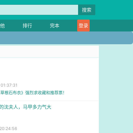
搜索
他
排行
完本
登录
1:37:31
《草根石布衣》强烈求收藏和推荐票！
巧的沈夫人，马甲多力气大
0:24:56