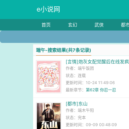
e小说网
首页
玄幻
武侠
都
端午-搜索结果(共7条记录)
[言情]炮灰女配觉醒后在线发
作者：
端午饭团
状态：连载
更新时间：10-24 11:49:06
最新章节：
第62章 你忍一忍
[都市]东山
作者：
端木午阳
状态：完本
更新时间：09-09 00:48:09