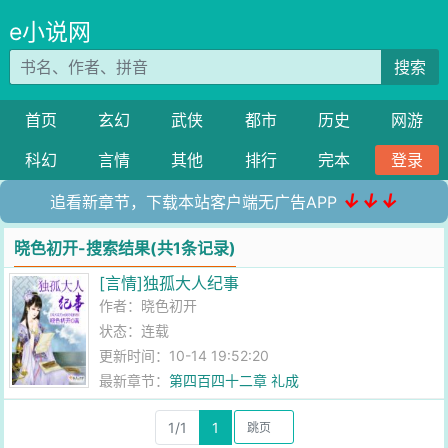
e小说网
搜索
首页
玄幻
武侠
都市
历史
网游
科幻
言情
其他
排行
完本
登录
↓↓↓
追看新章节，下载本站客户端无广告APP
晓色初开-搜索结果(共1条记录)
[言情]独孤大人纪事
作者：
晓色初开
状态：连载
更新时间：10-14 19:52:20
最新章节：
第四百四十二章 礼成
1/1
1