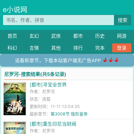
e小说网
搜索
首页
玄幻
武侠
都市
历史
网游
科幻
言情
其他
排行
完本
登录
↓↓↓
追看新章节，下载本站客户端无广告APP
尼罗河-搜索结果(共5条记录)
[都市]寻宝全世界
作者：
尼罗河
状态：连载
更新时间：11-11 13:54:35
最新章节：
第3008节 隐形皇帝
[都市]重生印尼当财阀
作者：
尼罗河