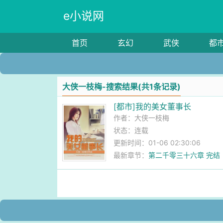
e小说网
首页
玄幻
武侠
都
大侠一枝梅-搜索结果(共1条记录)
[都市]我的美女董事长
作者：
大侠一枝梅
状态：连载
更新时间：01-06 02:30:06
最新章节：
第二千零三十六章 完结