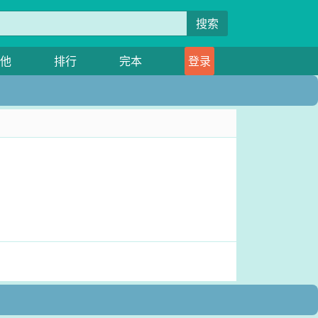
搜索
他
排行
完本
登录