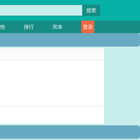
搜索
他
排行
完本
登录