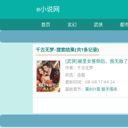
e小说网
首页
玄幻
武侠
都
千古无梦-搜索结果(共1条记录)
[武侠]被圣女推倒后，我无敌
作者：
千古无梦
状态：连载
更新时间：08-08 17:44:24
最新章节：
第801章 联手围杀