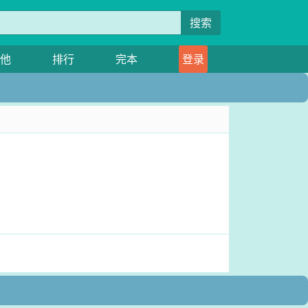
搜索
他
排行
完本
登录