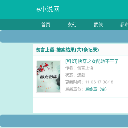
e小说网
首页
玄幻
武侠
都
勿言止语-搜索结果(共1条记录)
[科幻]快穿之女配她不干了
作者：
勿言止语
状态：连载
更新时间：11-06 17:38:18
最新章节：
最终章（完）