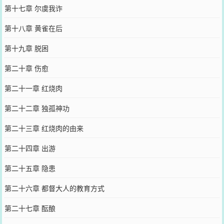
第十七章 尔虞我诈
第十八章 黄雀在后
第十九章 脱困
第二十章 伤愈
第二十一章 红烧肉
第二十二章 独孤神功
第二十三章 红烧肉的由来
第二十四章 出游
第二十五章 隐患
第二十六章 都督大人的教育方式
第二十七章 酝酿