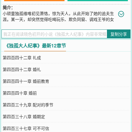
简介：
小顽童独孤维唯初见萧恪，惊为天人，从此开始了她的追夫生
涯。某一天，却突然觉得吃喝玩乐、欺负同窗、调戏王爷的女
纨绔生涯无端乏味起来。人生路漫漫，难道就这样混过去算了？不如
去混混朝堂，指不定还能做成几件大事，也算不枉来人世一遭。可是-
复制分享
---“天人”不乐意了。萧恪：独孤维唯你作死吧!屡屡招惹本王，现在想
一走了之，晚了……
《独孤大人纪事》最新12章节
您要是觉得《
独孤大人纪事
》还不错的话请不要忘记向您QQ群和微博
微信里的朋友推荐哦！
第四百四十二章 礼成
第四百四十二章 婚礼
第四百四十一章 婚前教育
第四百四十章 婚前
第四百三十九章 配对的季节
第四百三十八章 婚期定
第四百三十七章 可不可信