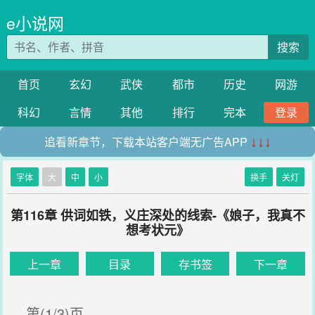
e小说网
搜索
首页
玄幻
武侠
都市
历史
网游
科幻
言情
其他
排行
完本
登录
追看新章节，下载本站客户端无广告APP
↓↓↓
字体
大
中
小
换手
关灯
第116章 供词如铁，义庄深处的线索-《娘子，我真不
想考状元》
上一章
目录
存书签
下一章
第(1/3)页