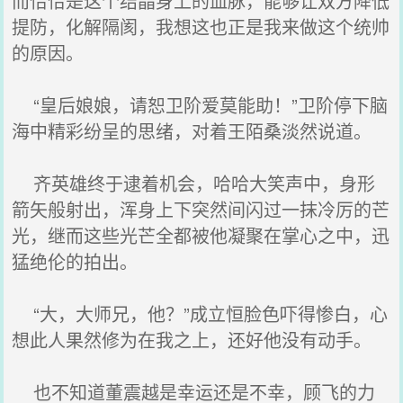
而恰恰是这个结晶身上的血脉，能够让双方降低
提防，化解隔阂，我想这也正是我来做这个统帅
的原因。
“皇后娘娘，请恕卫阶爱莫能助！”卫阶停下脑
海中精彩纷呈的思绪，对着王陌桑淡然说道。
齐英雄终于逮着机会，哈哈大笑声中，身形
箭矢般射出，浑身上下突然间闪过一抹冷厉的芒
光，继而这些光芒全都被他凝聚在掌心之中，迅
猛绝伦的拍出。
“大，大师兄，他？”成立恒脸色吓得惨白，心
想此人果然修为在我之上，还好他没有动手。
也不知道董震越是幸运还是不幸，顾飞的力