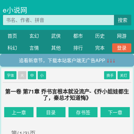
e小说网
搜索
首页
玄幻
武侠
都市
历史
网游
科幻
言情
其他
排行
完本
登录
追看新章节，下载本站客户端无广告APP
↓↓↓
字体
大
中
小
换手
关灯
第一卷 第71章 乔书言根本就没流产-《乔小姐娃都生
了，秦总才知道悔》
上一章
目录
存书签
下一章
第(1/3)页