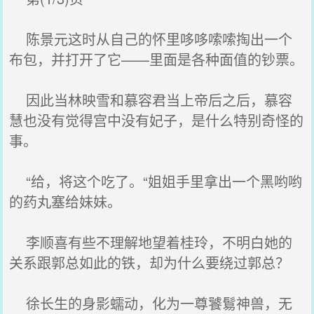
陈景元这时从自己的怀里哆哆嗦嗦掏出一个
布包，并打开了它——里面是各种面值的钞票。
因此当林映雪和慕容君当上帝后之后，慕容
慧也没有觉得宫中没有妃子，是什么特别奇怪的
事。
“给，将这个吃了。“姐姐手里拿出一个黑哟哟
的药丸塞给妹妹。
李顺喜有些不理解地望着桂玲，不明白她的
关系跟郭总如此的铁，却为什么要绕过郭总？
徐长生的身影蠕动，化为一尊饕鬄神兽，无