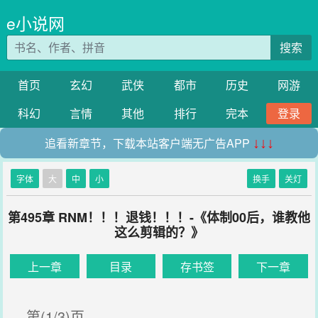
e小说网
搜索
首页
玄幻
武侠
都市
历史
网游
科幻
言情
其他
排行
完本
登录
追看新章节，下载本站客户端无广告APP
↓↓↓
字体
大
中
小
换手
关灯
第495章 RNM！！！退钱！！！-《体制00后，谁教他
这么剪辑的？》
上一章
目录
存书签
下一章
第(1/3)页