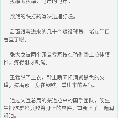
拔罐的拔罐，电疗的电疗。
浓烈的跌打药酒味迅速弥漫。
后面跟着进来的几十个退役球员，堵在门口
看直了眼。
张大龙被两个康复专家按在瑜伽垫上拉伸腰
椎，疼得龇牙咧嘴。
王猛脱了上衣，背上瞬间扣满紫黑色的火
罐，拔着那一身在钢铁厂熏出来的寒气。
通过文宣总局的渠道拉来的国手团队，硬生
生把这群残兵败将身上的零件，重新上了一遍润
滑油。