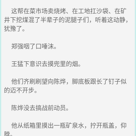
这帮在菜市场卖烧烤、在工地扛沙袋、在矿
井下挖煤混了半辈子的泥腿子们，听着这动静，
犹豫了。
郑强咽了口唾沫。
王猛下意识去摸兜里的烟。
他们齐刷刷望向陈烨，脚底板跟长了钉子似
的迈不开步。
陈烨没去搞战前动员。
他从纸箱里摸出一瓶矿泉水，拧开瓶盖，仰
脖。