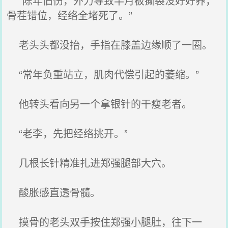
“陈年旧伤，外力导致半月板撕裂没好好养，
骨茬错位，经络全堵死了。”
老头头都没抬，手指在膝盖边缘顺了一圈。
“常年负重站立，肌肉代偿引起的萎缩。”
他转头看向另一个拿银针的干瘦老者。
“老李，先把经络挑开。”
几根长针精准扎进郑强腿部大穴。
酸胀感直透骨髓。
摸骨的老头双手按住郑强小腿肚，往下一