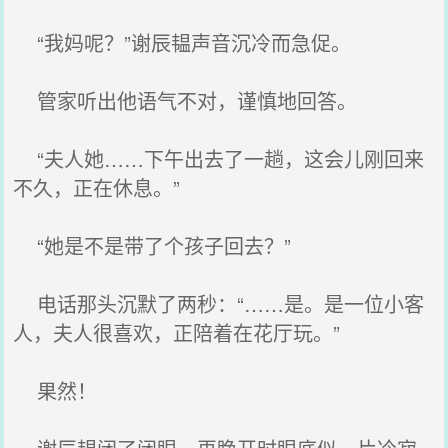
“我妈呢？”谢辰韫声音沉冷而急促。
管家听出他语气不对，谨慎地回答。
“夫人她……下午出去了一趟，这会儿刚回来
不久，正在休息。”
“她是不是带了个孩子回去？”
电话那头沉默了两秒：“……是。是一位小客
人，夫人很喜欢，正陪着在花厅玩。”
果然！