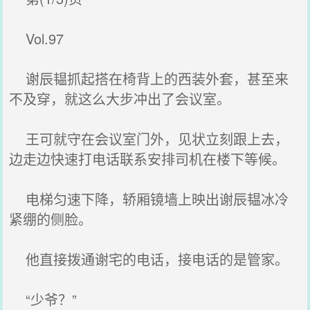
Vol.97
谢辰韫抓起搭在椅背上的西装外套，甚至来
不及穿，就这么大步冲出了会议室。
王可就守在会议室门外，见状立刻跟上去，
边走边快速打电话联系安排司机在楼下等候。
电梯匀速下降，轿厢镜墙上映出谢辰韫冰冷
紧绷的侧脸。
他直接拨通谢宅的电话，接电话的是管家。
“少爷？”