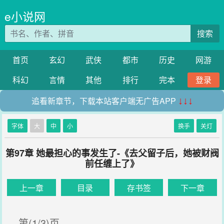
e小说网
搜索
首页
玄幻
武侠
都市
历史
网游
科幻
言情
其他
排行
完本
登录
追看新章节，下载本站客户端无广告APP
↓↓↓
字体
大
中
小
换手
关灯
第97章 她最担心的事发生了-《去父留子后，她被财阀
前任缠上了》
上一章
目录
存书签
下一章
第(1/3)页