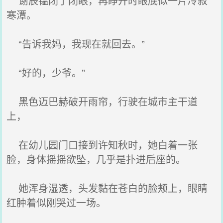
谢辰韫闭了闭眼，再睁开时眼底似一片冷寂
寒潭。
“告诉我妈，我现在就回去。”
“好的，少爷。”
黑色迈巴赫破开雨帘，行驶在城市主干道
上，
在幼儿园门口接到许知秋时，她白着一张
脸，身体摇摇欲坠，几乎是扑进后座的。
她浑身湿透，头发黏在苍白的脸颊上，眼睛
红肿着似刚哭过一场。