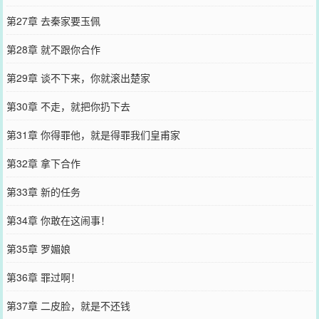
第27章 去秦家要玉佩
第28章 就不跟你合作
第29章 谈不下来，你就滚出楚家
第30章 不走，就把你扔下去
第31章 你得罪他，就是得罪我们皇甫家
第32章 拿下合作
第33章 新的任务
第34章 你敢在这闹事！
第35章 罗媚娘
第36章 罪过啊！
第37章 二皮脸，就是不还钱