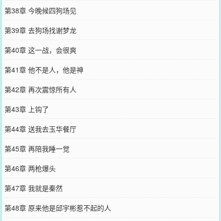
第38章 今晚候四狗场见
第39章 去狗场找谢梦龙
第40章 这一战，会很爽
第41章 他不是人，他是神
第42章 再次震惊所有人
第43章 上钩了
第44章 送我去玉华餐厅
第45章 再陪我睡一觉
第46章 两枪爆头
第47章 我就是秦然
第48章 原来他是邱宇彬惹不起的人