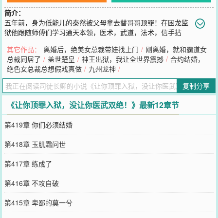
简介：
五年前，身为低能儿的秦然被父母拿去替哥哥顶罪！在困龙监
狱他跟随师傅们学习通天本领，医术，武道，法术，信手拈
来。五年后，他身怀绝技强势出狱。我早已不是五年前的那个低能
其它作品：
离婚后，绝美女总裁带娃找上门
/
刚离婚，就和霸道女
儿。养父母和那些试图欺辱我的人，你们做好颤抖的准备吧。看秦然
总裁同居了
/
盖世楚皇
/
神王出狱，我让全世界震撼
/
合约结婚，
如何大杀四方，游戏美女，武动乾坤。这个世界注定要在我的脚下颤
绝色女总裁总想假戏真做
/
九州龙神
/
抖。全球戒备，神龙出狱，所向披靡……
您要是觉得《
让你顶罪入狱，没让你医武双绝！
》还不错的话请不要
复制分享
忘记向您QQ群和微博微信里的朋友推荐哦！
《让你顶罪入狱，没让你医武双绝！》最新12章节
第419章 你们必须结婚
第418章 玉肌霜问世
第417章 练成了
第416章 不攻自破
第415章 卑鄙的莫一兮