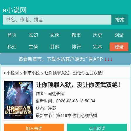
e小说网
搜索
首页
玄幻
武侠
都市
历史
网游
科幻
言情
其他
排行
完本
登录
追看新章节，下载本站客户端无广告APP
↓↓↓
e小说网
>
都市小说
> 让你顶罪入狱，没让你医武双绝！
让你顶罪入狱，没让你医武双绝！
作者：
司徒长卿
更新时间：2026-08-08 18:50:34
状态：连载
最新章节：
第419章 你们必须结婚
加入书架
点击阅读