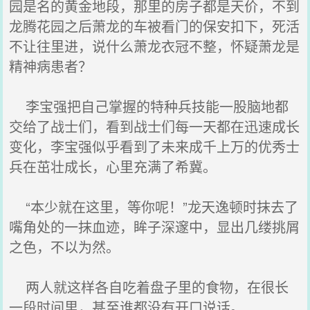
园是名的黄金地段，那里的房子都是天价，不到
龙腾花园之后萧龙的车被看门的保安扣下，死活
不让往里进，说什么萧龙衣冠不整，怀疑萧龙是
精神病患者？
李宝强把自己掌握的特种兵技能一股脑地都
交给了战士们，看到战士们每一天都在迅速成长
变化，李宝强似乎看到了未来成千上万的优秀士
兵在茁壮成长，心里充满了希冀。
“本少就在这里，等你呢！”龙天逸顿时抹去了
嘴角处的一抹血迹，眸子深邃中，显出几缕挑屑
之色，不以为然。
两人就这样各自吃着盘子里的食物，在很长
一段时间里，甚至谁都没有开口说话。