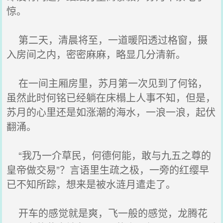
惊。
第二天，清晨将至，一道暖阳透过格窗，摄
入房间之内，密密麻麻，略显几分清新。
在一间主厢房里，苏月第一次见到了何铭，
虽然此时何铭已经躺在床榻上人事不知，但是，
苏月的心里还是如涨潮的海水，一浪一浪，起伏
翻涌。
“我乃一介草民，何德何能，敢与九五之尊的
皇帝做交易”？言语里生疏之极，一旁的红缨早
已不知所踪，想来是被水涟月遣走了。
开车的感觉就是爽，飞一般的感觉，龙腾花