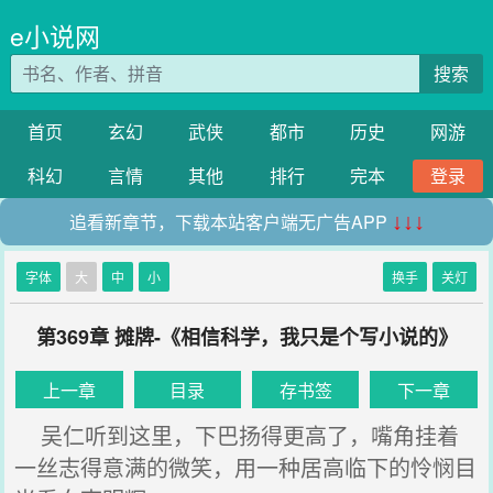
e小说网
搜索
首页
玄幻
武侠
都市
历史
网游
科幻
言情
其他
排行
完本
登录
追看新章节，下载本站客户端无广告APP
↓↓↓
字体
大
中
小
换手
关灯
第369章 摊牌-《相信科学，我只是个写小说的》
上一章
目录
存书签
下一章
吴仁听到这里，下巴扬得更高了，嘴角挂着
一丝志得意满的微笑，用一种居高临下的怜悯目