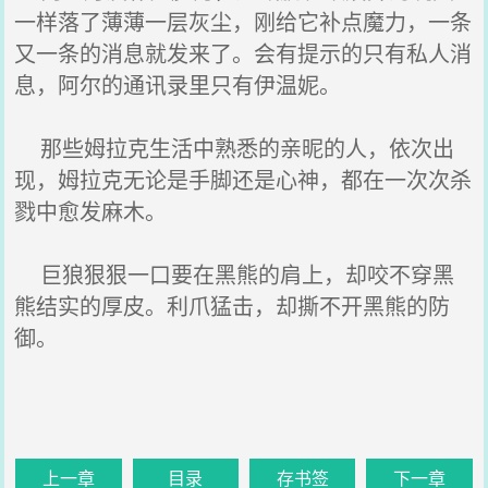
一样落了薄薄一层灰尘，刚给它补点魔力，一条
又一条的消息就发来了。会有提示的只有私人消
息，阿尔的通讯录里只有伊温妮。
那些姆拉克生活中熟悉的亲昵的人，依次出
现，姆拉克无论是手脚还是心神，都在一次次杀
戮中愈发麻木。
巨狼狠狠一口要在黑熊的肩上，却咬不穿黑
熊结实的厚皮。利爪猛击，却撕不开黑熊的防
御。
上一章
目录
存书签
下一章