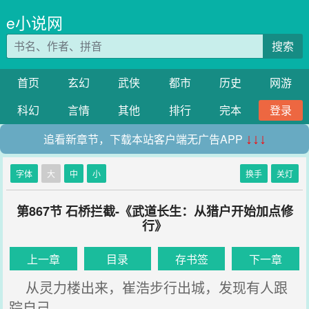
e小说网
搜索
首页
玄幻
武侠
都市
历史
网游
科幻
言情
其他
排行
完本
登录
追看新章节，下载本站客户端无广告APP
↓↓↓
字体
大
中
小
换手
关灯
第867节 石桥拦截-《武道长生：从猎户开始加点修
行》
上一章
目录
存书签
下一章
从灵力楼出来，崔浩步行出城，发现有人跟
踪自己。