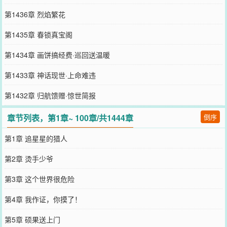
第1436章 烈焰繁花
第1435章 春锁真宝阁
第1434章 画饼搞经费·巡回送温暖
第1433章 神话现世·上命难违
第1432章 归航馈赠·惊世简报
章节列表，第1章~ 100章/共1444章
倒序
第1章 追星星的猎人
第2章 烫手少爷
第3章 这个世界很危险
第4章 我作证，你摸了！
第5章 硕果送上门