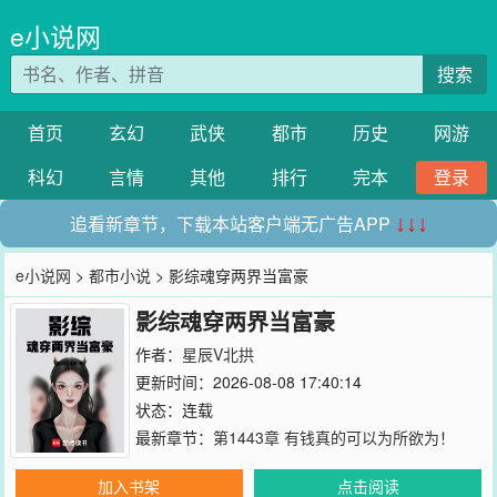
e小说网
搜索
首页
玄幻
武侠
都市
历史
网游
科幻
言情
其他
排行
完本
登录
追看新章节，下载本站客户端无广告APP
↓↓↓
e小说网
>
都市小说
> 影综魂穿两界当富豪
影综魂穿两界当富豪
作者：
星辰V北拱
更新时间：2026-08-08 17:40:14
状态：连载
最新章节：
第1443章 有钱真的可以为所欲为！
加入书架
点击阅读