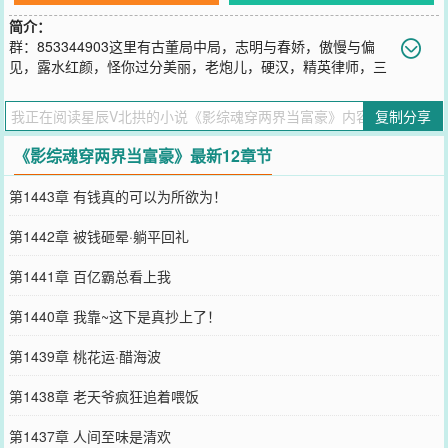
简介：
群：853344903这里有古董局中局，志明与春娇，傲慢与偏
见，露水红颜，怪你过分美丽，老炮儿，硬汉，精英律师，三
十而已，流金岁月，盗墓笔记，鬼吹灯等影视剧组成的世界。也有情
满四合院，正阳门下，正阳门下小女人构成的世界。。。看东旭如何
复制分享
在两个世界穿梭当富豪，和女主们擦出不一样的火花，恣意的享受美
好生活。
《影综魂穿两界当富豪》最新12章节
您要是觉得《
影综魂穿两界当富豪
》还不错的话请不要忘记向您QQ群
和微博微信里的朋友推荐哦！
第1443章 有钱真的可以为所欲为！
第1442章 被钱砸晕·躺平回礼
第1441章 百亿霸总看上我
第1440章 我靠~这下是真抄上了！
第1439章 桃花运·醋海波
第1438章 老天爷疯狂追着喂饭
第1437章 人间至味是清欢