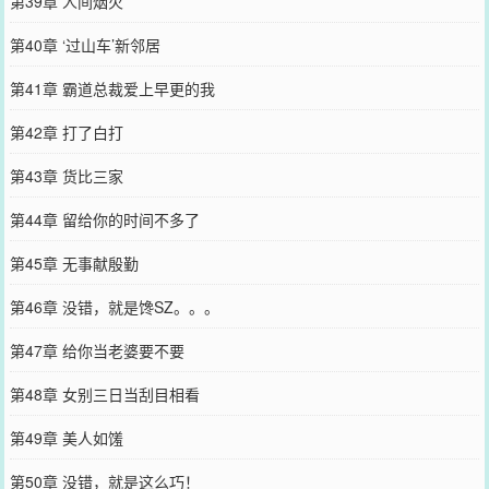
第39章 人间烟火
第40章 ‘过山车’新邻居
第41章 霸道总裁爱上早更的我
第42章 打了白打
第43章 货比三家
第44章 留给你的时间不多了
第45章 无事献殷勤
第46章 没错，就是馋SZ。。。
第47章 给你当老婆要不要
第48章 女别三日当刮目相看
第49章 美人如馐
第50章 没错，就是这么巧！