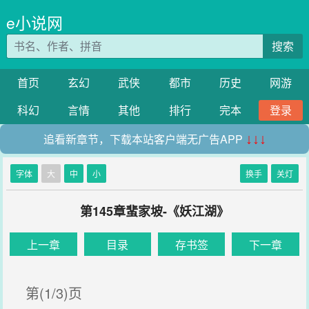
e小说网
搜索
首页
玄幻
武侠
都市
历史
网游
科幻
言情
其他
排行
完本
登录
追看新章节，下载本站客户端无广告APP
↓↓↓
字体
大
中
小
换手
关灯
第145章蜚家坡-《妖江湖》
上一章
目录
存书签
下一章
第(1/3)页