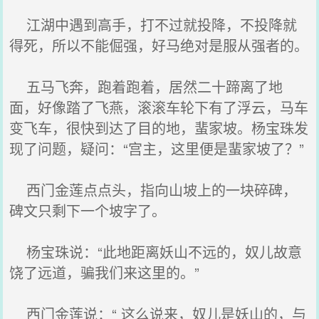
江湖中遇到高手，打不过就投降，不投降就
得死，所以不能倔强，好马绝对是服从强者的。
五马飞奔，跑着跑着，居然二十蹄离了地
面，好像踏了飞燕，滚滚车轮下有了浮云，马车
变飞车，很快到达了目的地，蜚家坡。杨宝珠发
现了问题，疑问：“宫主，这里便是蜚家坡了？”
西门金莲点点头，指向山坡上的一块碎碑，
碑文只剩下一个坡字了。
杨宝珠说：“此地距离妖山不远的，奴儿故意
饶了远道，骗我们来这里的。”
西门金莲说：“ 这么说来，奴儿是妖山的，与