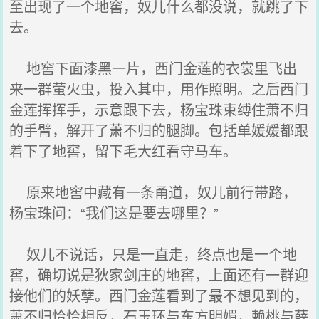
至出现了一个地窖，奴儿什么都没说，就跳了下
去。
地窖下面漆黑一片，西门金莲的衣裳里飞出
来一群萤火虫，投入其中，用作照明。之后西门
金莲挥挥手，示意跟下去，杨宝珠束缚住萧不归
的手臂，解开了萧不归的腿脚。包括单媛媛都跟
着下了地窖，留下毛大红看守马车。
原来地窖中藏有一条甬道，奴儿前行带路，
杨宝珠问：“我们这是要去哪里？”
奴儿不说话，只是一直走，终点也是一个地
窖，确切说是狄家剑庄的地窖，上面还有一群迎
接他们的妖孽。西门金莲看到了最不想见到的，
萧不归恰恰相反，石玉环与东方明媚，赖桃与薛