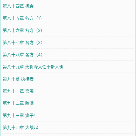
第八十四章 机会
第八十五章 各方（1）
第八十六章 各方（2）
第八十七章 各方（3）
第八十八章 各方（4）
第八十九章 天将降大任于斯人也
第九十章 执棋者
第九十一章 宫闱
第九十二章 暗潮
第九十三章 疯子！
第九十四章 大战起