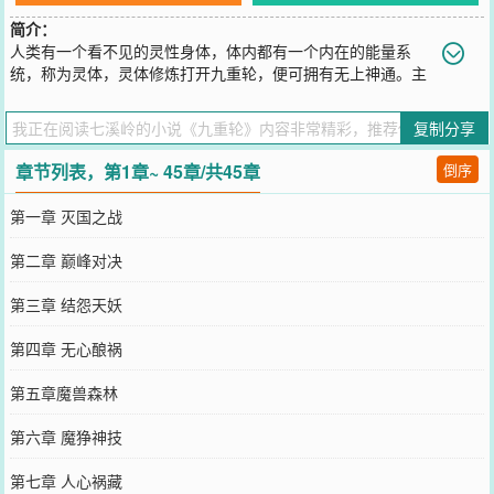
简介：
人类有一个看不见的灵性身体，体内都有一个内在的能量系
统，称为灵体，灵体修炼打开九重轮，便可拥有无上神通。主
人公历经艰辛，修得大神通，以天下苍生计，与强大的暗黑组织相
抗，力挽狂澜，重塑天下秩序。终于入大道、得永生，后人敬仰。这
复制分享
是一本有温度的书，主人公重亲情、讲义气，不似一般修......真小说
那般冰冷。书中不仅有故事，也有人生观点与对人性的哲学思考。
章节列表，第1章~ 45章/共45章
倒序
【展开】【收起】
您要是觉得《
九重轮
》还不错的话请不要忘记向您QQ群和微博微信里
第一章 灭国之战
的朋友推荐哦！
第二章 巅峰对决
第三章 结怨天妖
第四章 无心酿祸
第五章魔兽森林
第六章 魔狰神技
第七章 人心祸藏