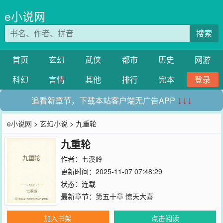
e小说网
搜索
首页
玄幻
武侠
都市
历史
网游
科幻
言情
其他
排行
完本
登录
追看新章节，下载本站客户端无广告APP
↓↓↓
e小说网
>
玄幻小说
> 九重轮
九重轮
作者：
七溪岭
更新时间：2025-11-07 07:48:29
状态：连载
最新章节：
第五十章 惊天大喜
加入书架
点击阅读